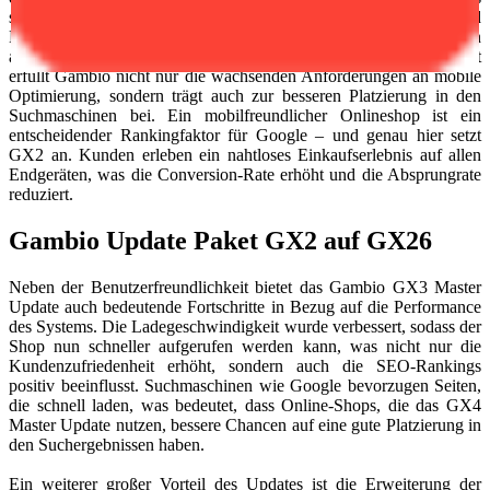
seine Vorgängerversionen ist. Die Integration von CSS3 und
HTML5 ermöglicht ansprechende, responsive Designs, die sich
automatisch an unterschiedliche Bildschirmgrößen anpassen. Damit
erfüllt Gambio nicht nur die wachsenden Anforderungen an mobile
Optimierung, sondern trägt auch zur besseren Platzierung in den
Suchmaschinen bei. Ein mobilfreundlicher Onlineshop ist ein
entscheidender Rankingfaktor für Google – und genau hier setzt
GX2 an. Kunden erleben ein nahtloses Einkaufserlebnis auf allen
Endgeräten, was die Conversion-Rate erhöht und die Absprungrate
reduziert.
Gambio Update Paket GX2 auf GX26
Neben der Benutzerfreundlichkeit bietet das Gambio GX3 Master
Update auch bedeutende Fortschritte in Bezug auf die Performance
des Systems. Die Ladegeschwindigkeit wurde verbessert, sodass der
Shop nun schneller aufgerufen werden kann, was nicht nur die
Kundenzufriedenheit erhöht, sondern auch die SEO-Rankings
positiv beeinflusst. Suchmaschinen wie Google bevorzugen Seiten,
die schnell laden, was bedeutet, dass Online-Shops, die das GX4
Master Update nutzen, bessere Chancen auf eine gute Platzierung in
den Suchergebnissen haben.
Ein weiterer großer Vorteil des Updates ist die Erweiterung der