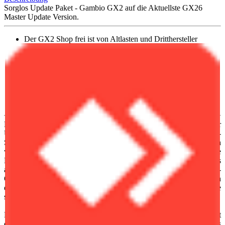
Sorglos Update Paket - Gambio GX2 auf die Aktuellste GX26
Master Update Version.
Der GX2 Shop frei ist von Altlasten und Dritthersteller
Modulen!
Der GX2 Shop noch BEIDE Sprachen (DE/EN) im Backend
verbaut hatt!
Das Update erfolgt ohne eine grafische Anpassungen an das
Template!
Genaues kann ich aber erst nach Einblick in das Hosting
geben!
Mit dem Gambio GX3 & GX4 Update hat das Bremer
Unternehmen einen wichtigen Schritt gemacht, um das Gambio-
Shopsystem zukunftssicher, leistungsstark und anwenderfreundlich
weiterzuentwickeln. Die Version GX2 bringt zahlreiche
Neuerungen und Verbesserungen mit sich, die sowohl technische als
auch optische Aspekte betreffen. Für Betreiber eines Gambio-
Onlineshops bedeutet dieses Update eine spürbare Erleichterung in
der täglichen Arbeit, mehr Flexibilität bei der Gestaltung und eine
solide technische Basis für erfolgreiches E-Commerce.
Ein herausragendes Merkmal des Gambio GX2 & GX3 Updates ist
das neue Template-System, das deutlich flexibler und moderner als