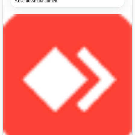
Abschlussmaßnahmen.
Wichtige Abschlussarbeiten nach der
Installation
Nach der erfolgreichen Installation sollten die
eingeblendeten Hinweise aufmerksam geprüft werden. Dazu
gehört insbesondere das Entfernen des Installationsordners
sowie das Anpassen der Schreibrechte der configure-
Dateien in den vorgesehenen Verzeichnissen. Diese Schritte
sind wichtig, um den Shop nach der Einrichtung sauber
abzusichern.
Zusätzlich ist es sinnvoll, den Shop zunächst in den
Wartungsmodus zu versetzen. So können weitere
Einstellungen, Prüfungen und individuelle Anpassungen
vorgenommen werden, ohne dass Besucher bereits auf einen
unfertigen Shop zugreifen. Das schafft Sicherheit und sorgt
für einen kontrollierten Start.
Mit einer sauber abgeschlossenen Installation steht eine
stabile Grundlage für den weiteren Aufbau Ihres Gambio
Shops bereit. Genau deshalb lohnt es sich, auch die letzten
Schritte sorgfältig umzusetzen und nicht nur die Installation