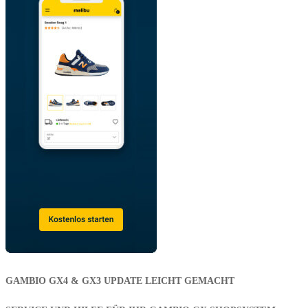
GAMBIO GX4 & GX3 UPDATE LEICHT GEMACHT