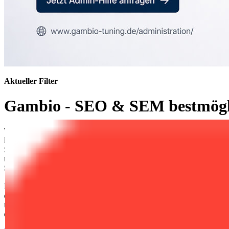
Aktueller Filter
Gambio - SEO & SEM bestmögli
Wer mit einem Gambio-Shop im Internet erfolgreich sein möchte, k
kostengünstig und idealerweise ohne hohen Aufwand durch bezah
Suchergebnissen ist entscheidend für den langfristigen Erfolg. Gam
um die besten Positionen bei Google und anderen Suchmaschinen 
Sichtbarkeit und Reichweite deutlich steigern – ganz ohne laufende 
Heute gelangen über 95 % der Besucher von Online-Shops über Suchma
den vorderen Plätzen erscheint – idealerweise unter den ersten drei
und Nutzer von Gambio sind hier im Vorteil: Das System ist technis
diese Potenziale gezielt ausbauen – für maximale Sichtbarkeit, nach