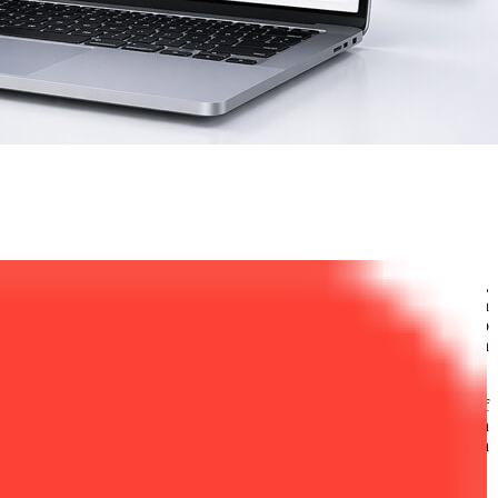
 es, möglichst viele potenzielle Kunden zu erreichen – effizient,
hmaschinenoptimierung (SEO), denn eine gute Platzierung in den
rung, die eine solide Grundlage schaffen. Doch gerade im Wettbewerb
denden Unterschied machen. Durch gezielte Maßnahmen lassen sich
eutung eines starken Rankings: Wer bei relevanten Suchbegriffen auf
nversion-Raten und langfristige Kundenbindung erheblich. Nutzerinnen
 eine ideale Ausgangsbasis. Mit der richtigen Strategie lassen sich