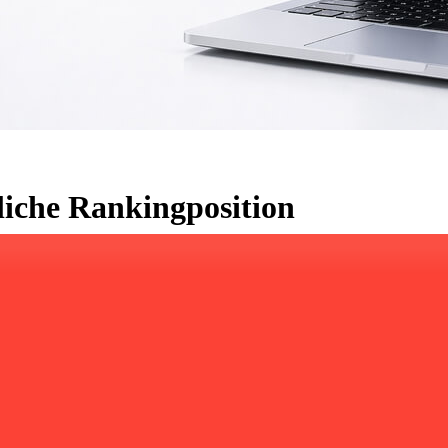
che Rankingposition
ommt an effektivem Online-Marketing bzw. SEO nicht vorbei. Ziel ist
lte Anzeigenkampagnen. Im Zentrum dieser Strategie steht die Suc
bio bietet bereits von Haus aus zahlreiche Funktionen zur SEO-Optimie
kann die Unterstützung durch erfahrene SEO-Experten den entschei
Werbekosten.
schinen auf die jeweilige Website. Das unterstreicht die enorme Bed
 bis fünf Treffern –, erhöht seine Chancen auf mehr Klicks, höhere Co
ch bereits sehr gut auf SEO-Anforderungen abgestimmt und bietet damit
haltigen Erfolg und eine starke Wettbewerbsposition im E-Commerce.