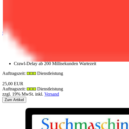
S|E|O Analyse (Monatlich | 75 Keywords)
max. 20.000 Seiten
Keywords 75 | Wettbewerber 20
Parallele Requests 1 bis 3 Roboter
2 Monate Zugang zum Admin Backend
Crawl-Delay ab 200 Millisekunden Wartezeit
Auftragszeit:
Dienstleistung
25,00 EUR
Auftragszeit:
Dienstleistung
zzgl. 19% MwSt. inkl.
Versand
Zum Artikel