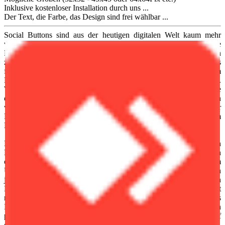
Inklusive kostenloser Installation durch uns ...
Der Text, die Farbe, das Design sind frei wählbar ...
Social Buttons sind aus der heutigen digitalen Welt kaum mehr
wegzudenken. Sie bieten Website-Besuchern eine einfache
Möglichkeit, Inhalte mit nur einem Klick auf sozialen Netzwerken
zu teilen oder einer Marke zu folgen. Dabei dienen sie nicht nur als
funktionales Werkzeug, sondern sind auch ein wichtiges Element im
Bereich des Online-Marketings und der Suchmaschinenoptimierung.
Wer auf seiner Website Social Buttons einsetzt, schafft nicht nur eine
direkte Verbindung zwischen seiner Seite und sozialen Plattformen
wie Facebook, X (ehemals Twitter), Instagram, LinkedIn oder
Pinterest, sondern erhöht auch die Sichtbarkeit seiner Inhalte im
Netz erheblich.
Ein großer Vorteil von Social Buttons liegt in ihrer unkomplizierten
Nutzung. Besucher einer Website müssen keine URLs kopieren
oder separate Apps öffnen, um Inhalte zu teilen oder einem
Unternehmen zu folgen. Stattdessen genügt ein Klick auf den
jeweiligen Button, um beispielsweise einen interessanten
Blogbeitrag mit dem eigenen Netzwerk zu teilen. Das fördert nicht
nur die Reichweite, sondern kann auch die Interaktionsrate und das
Engagement steigern. Inhalte, die oft geteilt werden, erzeugen ein
positives Signal für Suchmaschinen, was sich wiederum positiv auf
das Ranking auswirken kann.