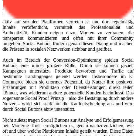
Darüber hinaus stärken Social Buttons die Markenbindung und das
Vertrauen der Nutzer. Wenn Besucher sehen, dass eine Website
aktiv auf sozialen Plattformen vertreten ist und dort regelmäßig
Inhalte veröffentlicht, vermittelt das Professionalität und
Authentizität. Kunden neigen dazu, Marken zu vertrauen, die
transparent kommunizieren und offen mit ihrer Community
umgehen. Social Buttons fördern genau diesen Dialog und machen
die Präsenz in sozialen Netzwerken sichtbar und greifbar.
Auch im Bereich der Conversion-Optimierung spielen Social
Buttons eine immer größere Rolle. Durch sie können gezielt
Kampagnen unterstützt, Produkte beworben und Traffic auf
bestimmte Landingpages gelenkt werden. Insbesondere im E-
Commerce bieten sie enormes Potenzial, da Nutzer ihre positiven
Erfahrungen mit Produkten oder Dienstleistungen direkt teilen
können, was wiederum andere potenzielle Kunden beeinflusst. Das
sogenannte Social Proof-Prinzip – also die Bestätigung durch andere
Nutzer – wirkt sich stark auf die Kaufentscheidung aus und wird
durch Social Buttons aktiv unterstützt.
Nicht zuletzt tragen Social Buttons zur Analyse und Erfolgsmessung
bei. Moderne Tools ermöglichen es, genau nachzuvollziehen, wie
oft und über welche Plattformen Inhalte geteilt wurden. Diese Daten