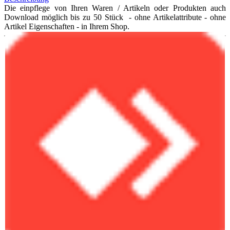
Die einpflege von Ihren Waren / Artikeln oder Produkten auch
Download möglich bis zu 50 Stück - ohne Artikelattribute - ohne
Artikel Eigenschaften - in Ihrem Shop.
Nachdem Sie mein Angebot erworben haben teilen Sie mir
Ihre Zugangsdaten mit, und ich werde innerhalb der nächsten
Tage (Einstellungen bis zu 7 Tagen).
Die Produkte online/offline Einstellen. Die Bilder und Texte
bekomme ich von Ihnen vorzugsweise als *.jpg und als MS
Office Exel Liste. (CSV)
Datensicherheit: Ihre Zugangsdaten zum Server werde ich
natürlich diskret behandeln und nicht an Dritte weitergeben.
Was ich von Ihnen benötige: Ich benötige einen temporären
Admin Account, einen FTP Server Zugang und natürlich die
Domain-Adresse.
Entsprechende Erfahrungen sind vorhanden. Mein Preis
versteht sich pro 50 Artikel.
Ich arbeite gewissenhaft, bin eine zuverlässige und zielstrebig.
Ich erledige jeden Auftrag zur vollen Zufriedenheit eines
Kunden.
Das Einpflegen von Artikeln ist ja wirklich gar nicht
kompliziert.
Der dabei entstehende Zeitaufwand ist aber leider nicht zu
vermeiden.